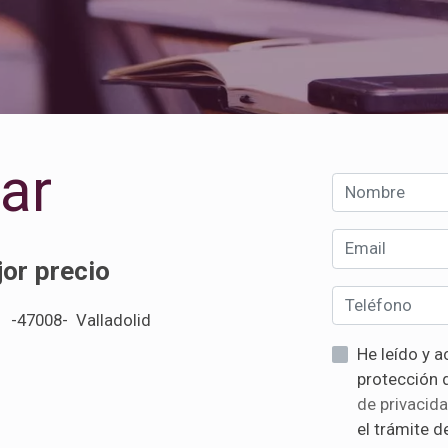
car
or precio
l -47008- Valladolid
He leído y acepto la informaci
de privacid
el trámite de