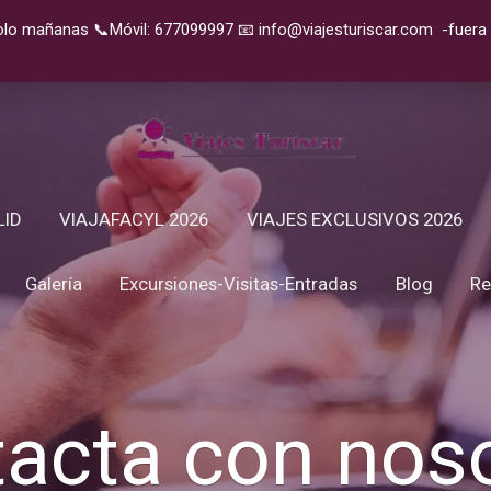
solo mañanas 📞Móvil: 677099997
📧
info@viajesturiscar.com
-fuera
LID
VIAJAFACYL 2026
VIAJES EXCLUSIVOS 2026
Galería
Excursiones-Visitas-Entradas
Blog
Re
acta con nos