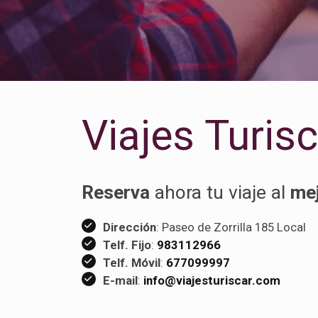
Viajes Turis
Reserva
ahora tu viaje al
mej
Dirección
: Paseo de Zorrilla 185 Loca
Telf. Fijo
:
983112966
Telf. Móvil
:
677099997
E-mail
:
info@viajesturiscar.com